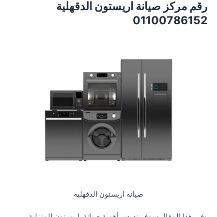
رقم مركز صيانة اريستون الدقهلية
01100786152
صيانة اريستون الدقهلية
وفي هذا المقال سوف ندرس أهمية صيانة اريستون المنزلية